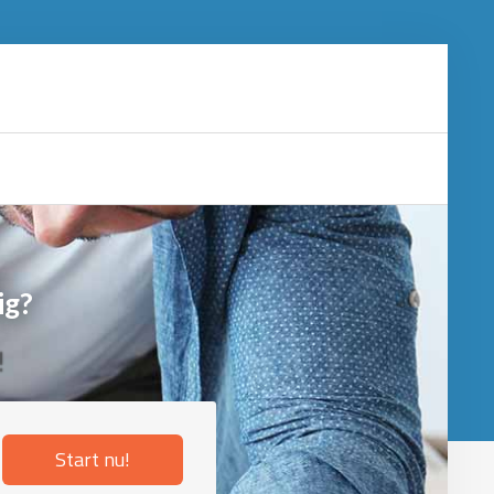
ig?
!
Start nu!