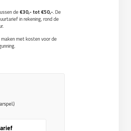
 tussen de
€30,- tot €50,-
. De
uurtarief in rekening, rond de
r.
te maken met kosten voor de
gunning.
rspel.)
arief