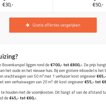
€30,-
€50,-
Gratis offertes vergelijken
uizing?
in Bovenkarspel liggen rond de
€700,- tot €800,-
. De prijs ha
n het oude en het nieuwe huis. Bij een grotere inboedel is het b
een vrachtwagen van 50 m³ met 1 verhuizer kost ongeveer
€65,-
doet een verhuiswagen van 20 m³: dit kost ongeveer
€55,- tot €
g te houden met de voorrijkosten. Dit hangt af van de afstand t
ond de
€45,- tot €60,-
.