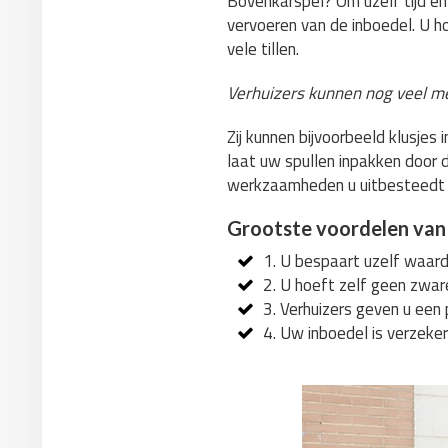
Bovenkarspel? Om uzelf tijd en 
vervoeren van de inboedel. U h
vele tillen.
Verhuizers kunnen nog veel m
Zij kunnen bijvoorbeeld klusje
laat uw spullen inpakken door d
werkzaamheden u uitbesteedt
Grootste voordelen van
1. U bespaart uzelf waarde
2. U hoeft zelf geen zwar
3. Verhuizers geven u een 
4. Uw inboedel is verzeker