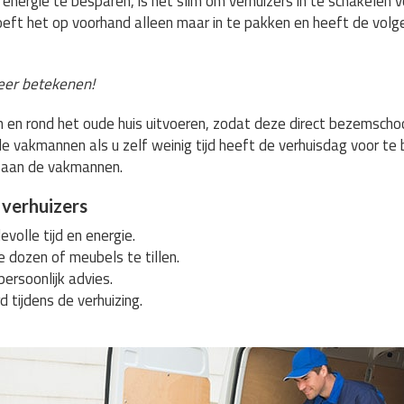
energie te besparen, is het slim om verhuizers in te schakelen vo
oeft het op voorhand alleen maar in te pakken en heeft de volg
eer betekenen!
s in en rond het oude huis uitvoeren, zodat deze direct bezemsc
e vakmannen als u zelf weinig tijd heeft de verhuisdag voor te
 aan de vakmannen.
 verhuizers
volle tijd en energie.
e dozen of meubels te tillen.
persoonlijk advies.
d tijdens de verhuizing.