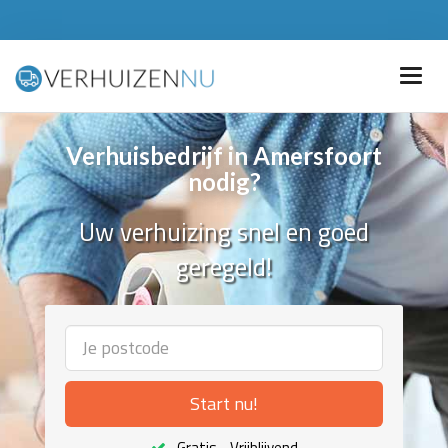
Verhuisbedrijf in Amersfoort
nodig?
Uw verhuizing snel en goed
geregeld!
Start nu!
Gratis - Vrijblijvend