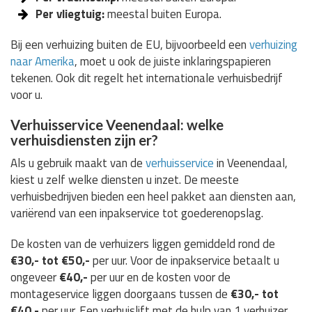
Per vliegtuig:
meestal buiten Europa.
Bij een verhuizing buiten de EU, bijvoorbeeld een
verhuizing
naar Amerika
, moet u ook de juiste inklaringspapieren
tekenen. Ook dit regelt het internationale verhuisbedrijf
voor u.
Verhuisservice Veenendaal: welke
verhuisdiensten zijn er?
Als u gebruik maakt van de
verhuisservice
in Veenendaal,
kiest u zelf welke diensten u inzet. De meeste
verhuisbedrijven bieden een heel pakket aan diensten aan,
variërend van een inpakservice tot goederenopslag.
De kosten van de verhuizers liggen gemiddeld rond de
€30,- tot €50,-
per uur. Voor de inpakservice betaalt u
ongeveer
€40,-
per uur en de kosten voor de
montageservice liggen doorgaans tussen de
€30,- tot
€40,-
per uur. Een verhuislift met de hulp van 1 verhuizer