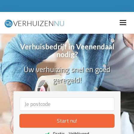
Verhuisbedrijf in Veenendaal
nodig?
Uw verhuizing snel en goed
geregeld!
Start nu!
Gratis - Vrijblijvend