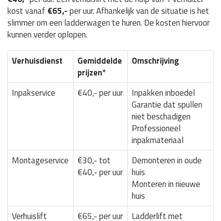
kost vanaf
€65,-
per uur. Afhankelijk van de situatie is het
slimmer om een ladderwagen te huren. De kosten hiervoor
kunnen verder oplopen.
Verhuisdienst
Gemiddelde
Omschrijving
prijzen*
Inpakservice
€40,- per uur
Inpakken inboedel
Garantie dat spullen
niet beschadigen
Professioneel
inpakmateriaal
Montageservice
€30,- tot
Demonteren in oude
€40,- per uur
huis
Monteren in nieuwe
huis
Verhuislift
€65,- per uur
Ladderlift met