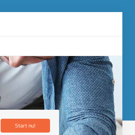
!
Start nu!