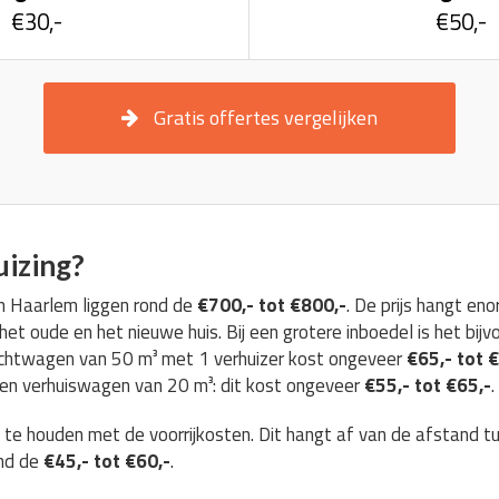
€30,-
€50,-
Gratis offertes vergelijken
uizing?
in Haarlem liggen rond de
€700,- tot €800,-
. De prijs hangt e
et oude en het nieuwe huis. Bij een grotere inboedel is het bijv
achtwagen van 50 m³ met 1 verhuizer kost ongeveer
€65,- tot 
 een verhuiswagen van 20 m³: dit kost ongeveer
€55,- tot €65,-
.
g te houden met de voorrijkosten. Dit hangt af van de afstand t
ond de
€45,- tot €60,-
.