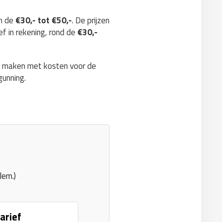
en de
€30,- tot €50,-
. De prijzen
ef in rekening, rond de
€30,-
te maken met kosten voor de
gunning.
lem.)
arief