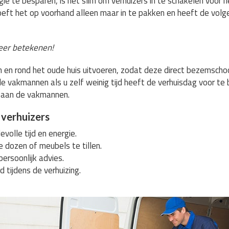
ie te besparen, is het slim om verhuizers in te schakelen voor he
oeft het op voorhand alleen maar in te pakken en heeft de volg
eer betekenen!
s in en rond het oude huis uitvoeren, zodat deze direct bezemsc
e vakmannen als u zelf weinig tijd heeft de verhuisdag voor te
 aan de vakmannen.
 verhuizers
volle tijd en energie.
e dozen of meubels te tillen.
persoonlijk advies.
d tijdens de verhuizing.