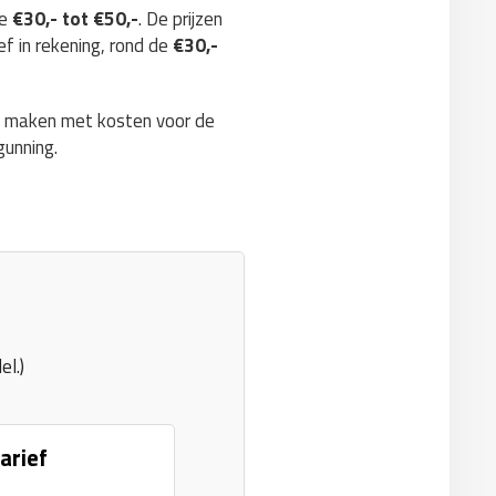
de
€30,- tot €50,-
. De prijzen
ef in rekening, rond de
€30,-
te maken met kosten voor de
gunning.
el.)
arief