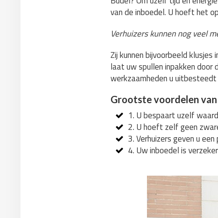
Budel? Om uzelf tijd en energie
van de inboedel. U hoeft het op
Verhuizers kunnen nog veel m
Zij kunnen bijvoorbeeld klusje
laat uw spullen inpakken door d
werkzaamheden u uitbesteedt
Grootste voordelen van
1. U bespaart uzelf waarde
2. U hoeft zelf geen zwar
3. Verhuizers geven u een 
4. Uw inboedel is verzeker