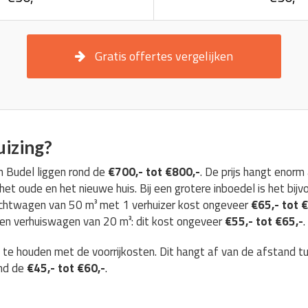
Gratis offertes vergelijken
uizing?
in Budel liggen rond de
€700,- tot €800,-
. De prijs hangt enor
et oude en het nieuwe huis. Bij een grotere inboedel is het bijv
achtwagen van 50 m³ met 1 verhuizer kost ongeveer
€65,- tot 
 een verhuiswagen van 20 m³: dit kost ongeveer
€55,- tot €65,-
.
g te houden met de voorrijkosten. Dit hangt af van de afstand t
ond de
€45,- tot €60,-
.