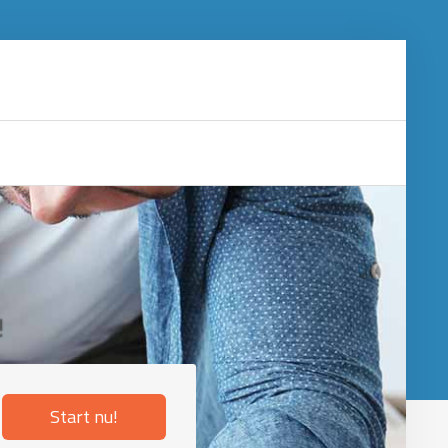
!
Start nu!