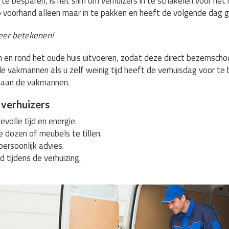
 te besparen, is het slim om verhuizers in te schakelen voor het 
 voorhand alleen maar in te pakken en heeft de volgende dag gee
eer betekenen!
s in en rond het oude huis uitvoeren, zodat deze direct bezemsc
e vakmannen als u zelf weinig tijd heeft de verhuisdag voor te
 aan de vakmannen.
 verhuizers
volle tijd en energie.
e dozen of meubels te tillen.
persoonlijk advies.
d tijdens de verhuizing.