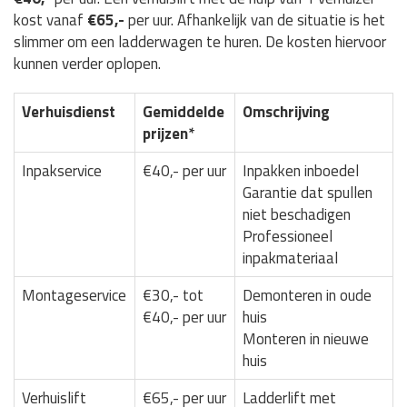
kost vanaf
€65,-
per uur. Afhankelijk van de situatie is het
slimmer om een ladderwagen te huren. De kosten hiervoor
kunnen verder oplopen.
Verhuisdienst
Gemiddelde
Omschrijving
prijzen*
Inpakservice
€40,- per uur
Inpakken inboedel
Garantie dat spullen
niet beschadigen
Professioneel
inpakmateriaal
Montageservice
€30,- tot
Demonteren in oude
€40,- per uur
huis
Monteren in nieuwe
huis
Verhuislift
€65,- per uur
Ladderlift met