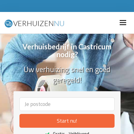
Verhuisbedrijf in Castricum
nodig?
Uw verhuizing snel en goed
geregeld!
Start nu!
Gratis - Vrijblijvend