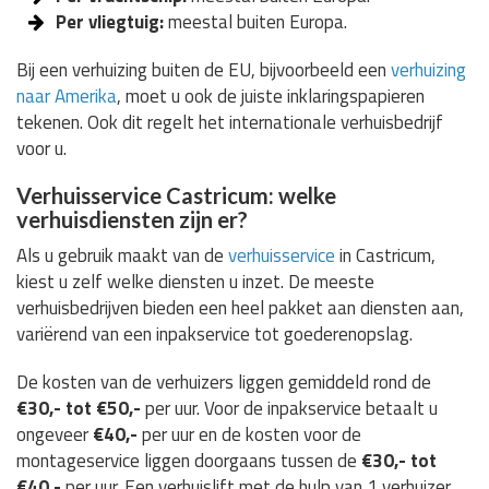
Per vliegtuig:
meestal buiten Europa.
Bij een verhuizing buiten de EU, bijvoorbeeld een
verhuizing
naar Amerika
, moet u ook de juiste inklaringspapieren
tekenen. Ook dit regelt het internationale verhuisbedrijf
voor u.
Verhuisservice Castricum: welke
verhuisdiensten zijn er?
Als u gebruik maakt van de
verhuisservice
in Castricum,
kiest u zelf welke diensten u inzet. De meeste
verhuisbedrijven bieden een heel pakket aan diensten aan,
variërend van een inpakservice tot goederenopslag.
De kosten van de verhuizers liggen gemiddeld rond de
€30,- tot €50,-
per uur. Voor de inpakservice betaalt u
ongeveer
€40,-
per uur en de kosten voor de
montageservice liggen doorgaans tussen de
€30,- tot
€40,-
per uur. Een verhuislift met de hulp van 1 verhuizer