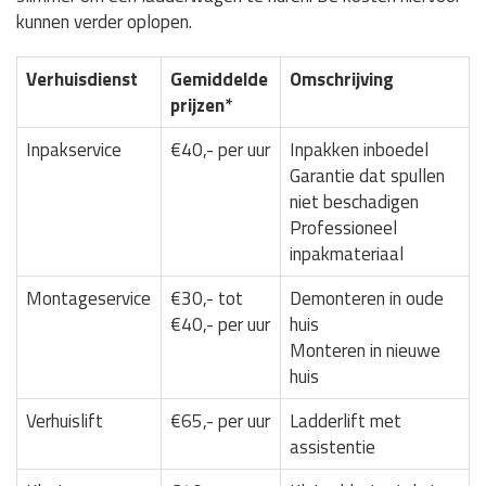
kunnen verder oplopen.
Verhuisdienst
Gemiddelde
Omschrijving
prijzen*
Inpakservice
€40,- per uur
Inpakken inboedel
Garantie dat spullen
niet beschadigen
Professioneel
inpakmateriaal
Montageservice
€30,- tot
Demonteren in oude
€40,- per uur
huis
Monteren in nieuwe
huis
Verhuislift
€65,- per uur
Ladderlift met
assistentie