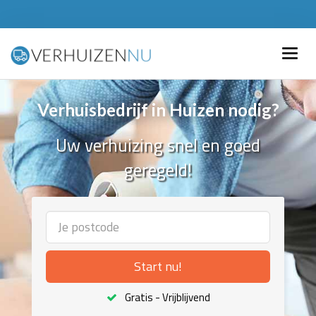
Verhuisbedrijf in Huizen nodig?
Uw verhuizing snel en goed
geregeld!
Start nu!
Gratis - Vrijblijvend