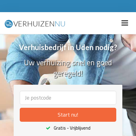
Verhuisbedrijf in Uden nodig?
Uw verhuizing snel en goed
geregeld!
Start nu!
Gratis - Vrijblijvend