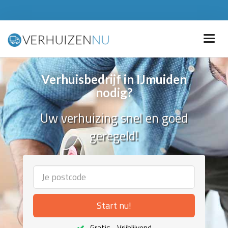
Verhuisbedrijf in IJmuiden
nodig?
Uw verhuizing snel en goed
geregeld!
Start nu!
Gratis - Vrijblijvend