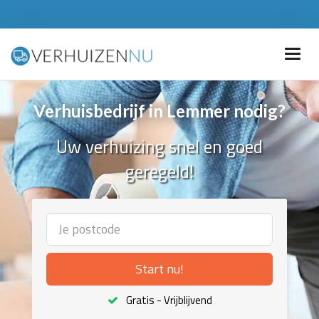
Verhuisbedrijf in Lemmer nodig?
Uw verhuizing snel en goed
geregeld!
Start nu!
Gratis - Vrijblijvend