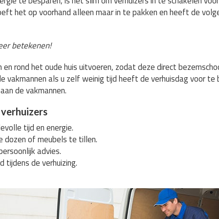
ergie te besparen, is het slim om verhuizers in te schakelen voor
oeft het op voorhand alleen maar in te pakken en heeft de volg
eer betekenen!
s in en rond het oude huis uitvoeren, zodat deze direct bezemsc
e vakmannen als u zelf weinig tijd heeft de verhuisdag voor te
 aan de vakmannen.
 verhuizers
volle tijd en energie.
e dozen of meubels te tillen.
persoonlijk advies.
d tijdens de verhuizing.