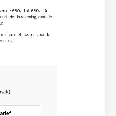
ssen de
€30,- tot €50,-
. De
uurtarief in rekening, rond de
r.
te maken met kosten voor de
gunning.
wijk.)
arief