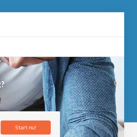
g?
!
Start nu!