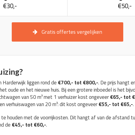
€30,-
€50,-
Gratis offertes vergelijken
uizing?
n Harderwijk liggen rond de
€700,- tot €800,-
. De prijs hangt
et oude en het nieuwe huis. Bij een grotere inboedel is het bijv
achtwagen van 50 m³ met 1 verhuizer kost ongeveer
€65,- tot 
 een verhuiswagen van 20 m³: dit kost ongeveer
€55,- tot €65,-
.
g te houden met de voorrijkosten. Dit hangt af van de afstand t
ond de
€45,- tot €60,-
.