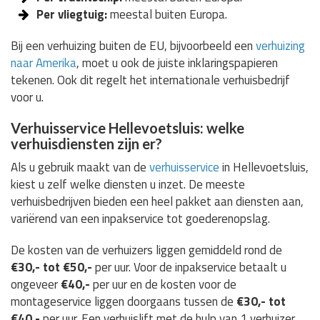
Per vliegtuig:
meestal buiten Europa.
Bij een verhuizing buiten de EU, bijvoorbeeld een
verhuizing
naar Amerika
, moet u ook de juiste inklaringspapieren
tekenen. Ook dit regelt het internationale verhuisbedrijf
voor u.
Verhuisservice Hellevoetsluis: welke
verhuisdiensten zijn er?
Als u gebruik maakt van de
verhuisservice
in Hellevoetsluis,
kiest u zelf welke diensten u inzet. De meeste
verhuisbedrijven bieden een heel pakket aan diensten aan,
variërend van een inpakservice tot goederenopslag.
De kosten van de verhuizers liggen gemiddeld rond de
€30,- tot €50,-
per uur. Voor de inpakservice betaalt u
ongeveer
€40,-
per uur en de kosten voor de
montageservice liggen doorgaans tussen de
€30,- tot
€40,-
per uur. Een verhuislift met de hulp van 1 verhuizer