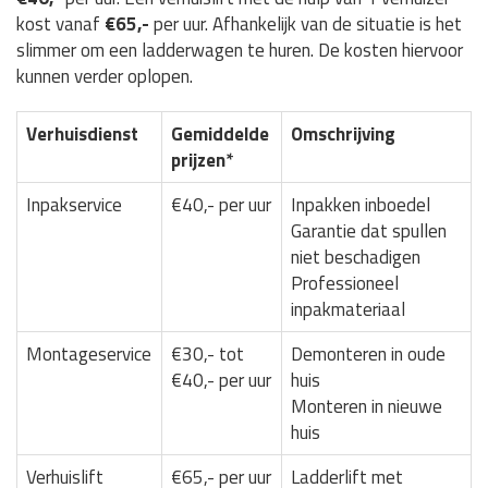
kost vanaf
€65,-
per uur. Afhankelijk van de situatie is het
slimmer om een ladderwagen te huren. De kosten hiervoor
kunnen verder oplopen.
Verhuisdienst
Gemiddelde
Omschrijving
prijzen*
Inpakservice
€40,- per uur
Inpakken inboedel
Garantie dat spullen
niet beschadigen
Professioneel
inpakmateriaal
Montageservice
€30,- tot
Demonteren in oude
€40,- per uur
huis
Monteren in nieuwe
huis
Verhuislift
€65,- per uur
Ladderlift met