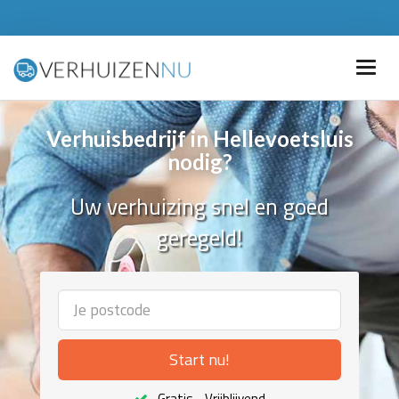
Verhuisbedrijf in Hellevoetsluis
nodig?
Uw verhuizing snel en goed
geregeld!
Start nu!
Gratis - Vrijblijvend