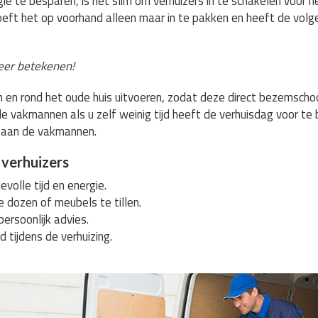
ie te besparen, is het slim om verhuizers in te schakelen voor he
oeft het op voorhand alleen maar in te pakken en heeft de volg
eer betekenen!
s in en rond het oude huis uitvoeren, zodat deze direct bezemsc
e vakmannen als u zelf weinig tijd heeft de verhuisdag voor te
 aan de vakmannen.
 verhuizers
volle tijd en energie.
e dozen of meubels te tillen.
persoonlijk advies.
d tijdens de verhuizing.