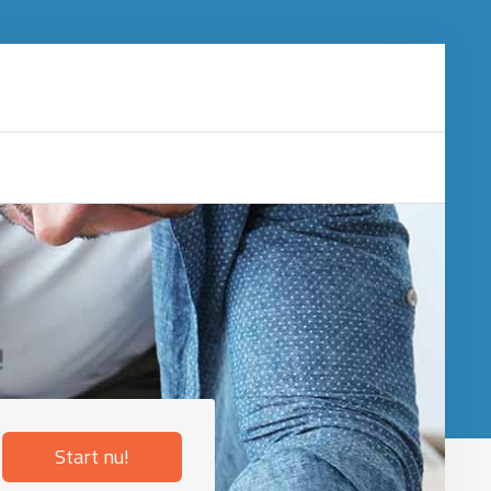
!
Start nu!