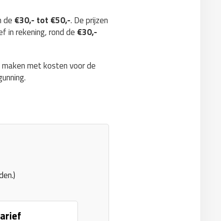
en de
€30,- tot €50,-
. De prijzen
ef in rekening, rond de
€30,-
te maken met kosten voor de
gunning.
den.)
arief