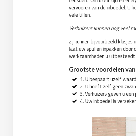
Leusden? Om uzelf tijd en energ
vervoeren van de inboedel. U h
vele tillen.
Verhuizers kunnen nog veel m
Zij kunnen bijvoorbeeld klusje
laat uw spullen inpakken door d
werkzaamheden u uitbesteedt
Grootste voordelen van
1. U bespaart uzelf waarde
2. U hoeft zelf geen zwar
3. Verhuizers geven u een 
4. Uw inboedel is verzeker