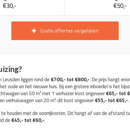
€30,-
€50,-
Gratis offertes vergelijken
uizing?
in Leusden liggen rond de
€700,- tot €800,-
. De prijs hangt e
et oude en het nieuwe huis. Bij een grotere inboedel is het bijv
achtwagen van 50 m³ met 1 verhuizer kost ongeveer
€65,- tot 
 een verhuiswagen van 20 m³: dit kost ongeveer
€55,- tot €65,-
.
g te houden met de voorrijkosten. Dit hangt af van de afstand t
ond de
€45,- tot €60,-
.