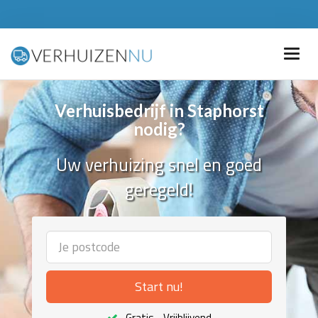
Verhuisbedrijf in Staphorst
nodig?
Uw verhuizing snel en goed
geregeld!
Start nu!
Gratis - Vrijblijvend