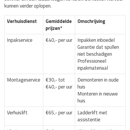
kunnen verder oplopen.
Verhuisdienst
Gemiddelde
Omschrijving
prijzen*
Inpakservice
€40,- per uur
Inpakken inboedel
Garantie dat spullen
niet beschadigen
Professioneel
inpakmateriaal
Montageservice
€30,- tot
Demonteren in oude
€40,- per uur
huis
Monteren in nieuwe
huis
Verhuislift
€65,- per uur
Ladderlift met
assistentie