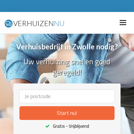
Verhuisbedrijf in Zwolle nodig?
Uw verhuizing snel en goed
geregeld!
Start nu!
Gratis - Vrijblijvend