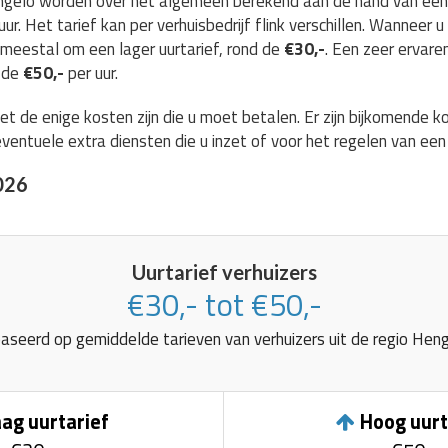
ngelo worden over het algemeen berekend aan de hand van een uu
uur. Het tarief kan per verhuisbedrijf flink verschillen. Wanneer
 meestal om een lager uurtarief, rond de
€30,-
. Een zeer ervaren
d de
€50,-
per uur.
et de enige kosten zijn die u moet betalen. Er zijn bijkomende k
ventuele extra diensten die u inzet of voor het regelen van een
026
Uurtarief verhuizers
€30,- tot €50,-
aseerd op gemiddelde tarieven van verhuizers uit de regio Heng
ag uurtarief
Hoog uurt