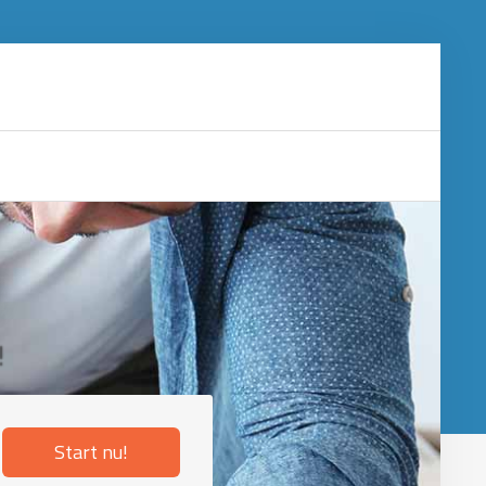
!
Start nu!