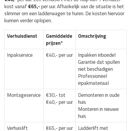
kost vanaf
€65,-
per uur. Afhankelijk van de situatie is het
slimmer om een ladderwagen te huren. De kosten hiervoor
kunnen verder oplopen.
Verhuisdienst
Gemiddelde
Omschrijving
prijzen*
Inpakservice
€40,- per uur
Inpakken inboedel
Garantie dat spullen
niet beschadigen
Professioneel
inpakmateriaal
Montageservice
€30,- tot
Demonteren in oude
€40,- per uur
huis
Monteren in nieuwe
huis
Verhuislift
€65,- per uur
Ladderlift met