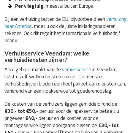
Per vliegtuig:
meestal buiten Europa.
Bij een verhuizing buiten de EU, bijvoorbeeld een
verhuizing
naar Amerika
, moet u ook de juiste inklaringspapieren
tekenen. Ook dit regelt het internationale verhuisbedrijf
voor u.
Verhuisservice Veendam: welke
verhuisdiensten zijn er?
Als u gebruik maakt van de
verhuisservice
in Veendam,
kiest u zelf welke diensten u inzet. De meeste
verhuisbedrijven bieden een heel pakket aan diensten aan,
variërend van een inpakservice tot goederenopslag.
De kosten van de verhuizers liggen gemiddeld rond de
€30,- tot €50,-
per uur. Voor de inpakservice betaalt u
ongeveer
€40,-
per uur en de kosten voor de
montageservice liggen doorgaans tussen de
€30,- tot
€40,-
per uur. Een verhuislift met de hulp van 1 verhuizer