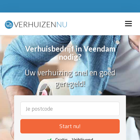
Verhuisbedrijf in Veendam
nodig?
Uw verhuizing snel en goed
geregeld!
Start nu!
Gratis - Vrijblijvend