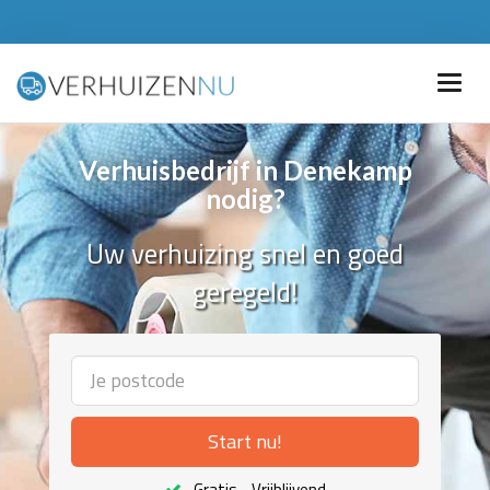
Verhuisbedrijf in Denekamp
nodig?
Uw verhuizing snel en goed
geregeld!
Start nu!
Gratis - Vrijblijvend