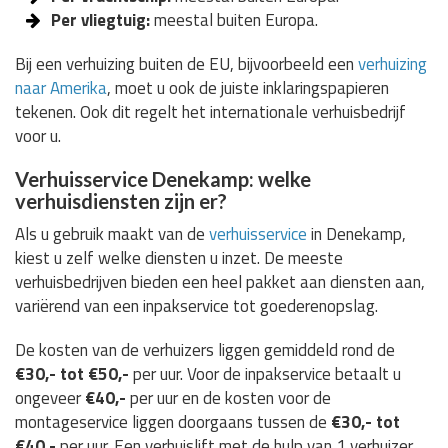
Per vliegtuig:
meestal buiten Europa.
Bij een verhuizing buiten de EU, bijvoorbeeld een
verhuizing
naar Amerika
, moet u ook de juiste inklaringspapieren
tekenen. Ook dit regelt het internationale verhuisbedrijf
voor u.
Verhuisservice Denekamp: welke
verhuisdiensten zijn er?
Als u gebruik maakt van de
verhuisservice
in Denekamp,
kiest u zelf welke diensten u inzet. De meeste
verhuisbedrijven bieden een heel pakket aan diensten aan,
variërend van een inpakservice tot goederenopslag.
De kosten van de verhuizers liggen gemiddeld rond de
€30,- tot €50,-
per uur. Voor de inpakservice betaalt u
ongeveer
€40,-
per uur en de kosten voor de
montageservice liggen doorgaans tussen de
€30,- tot
€40,-
per uur. Een verhuislift met de hulp van 1 verhuizer