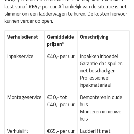
kost vanaf
€65,-
per uur. Afhankelijk van de situatie is het
slimmer om een ladderwagen te huren. De kosten hiervoor
kunnen verder oplopen.
Verhuisdienst
Gemiddelde
Omschrijving
prijzen*
Inpakservice
€40,- per uur
Inpakken inboedel
Garantie dat spullen
niet beschadigen
Professioneel
inpakmateriaal
Montageservice
€30,- tot
Demonteren in oude
€40,- per uur
huis
Monteren in nieuwe
huis
Verhuislift
€65,- per uur
Ladderlift met